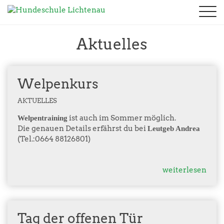
Aktuelles
Ausbildungen
Aktuelles
Termine
Welpen - Junghunde
Kontakt
Kurse
Unterordnung
Verein
Trainingszeiten
Fotogalerie
Fährte
Welpenkurs
15
Chronik
Downloads
Prüfungen
JUN
2026
Stöbern
Vorstand
Links
AKTUELLES
Seminare
2025
Rally Obedience
Trainer
Sponsoren
ist auch im Sommer möglich.
Welpentraining
2024
Seminare
Kontakt & Anfahrt
Datenschutz
Die genauen Details erfährst du bei
Leutgeb Andrea
2023
(Tel.:0664 88126801)
2022
weiterlesen
Tag der offenen Tür
7