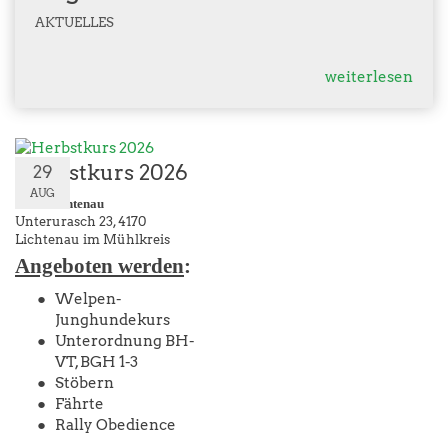
AUG
AKTUELLES
weiterlesen
Herbstkurs 2026
29
AUG
ÖGV Lichtenau
Unterurasch 23
4170
Lichtenau im Mühlkreis
Angeboten werden
:
Welpen-
Junghundekurs
Unterordnung BH-
VT, BGH 1-3
Stöbern
Fährte
Rally Obedience