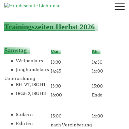
Aktuelles
Ausbildungen
Trainingszeiten Herbst 2026
Termine
Welpen - Junghunde
Kontakt
Kurse
Unterordnung
Verein
Trainingszeiten
Fotogalerie
Fährte
Chronik
Samstag
Downloads
Von
Bis
Prüfungen
2026
Stöbern
Vorstand
Links
Seminare
Welpenkurs
2025
Rally Obedience
13:30
14:30
Trainer
Sponsoren
2024
Junghundekurs
Seminare
14:45
16:00
Kontakt & Anfahrt
Datenschutz
2023
Unterordnung
BH-VT, IBGH1
2022
13:30
15:00
IBGH2,IBGH3
16:00
Ende
Stöbern
15:00
16:00
Fährten
nach Vereinbarung