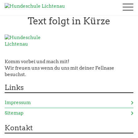
Aktuelles
Text folgt in Kürze
Ausbildungen
Termine
Welpen - Junghunde
Kontakt
Kurse
Unterordnung
Verein
Trainingszeiten
Fotogalerie
Fährte
Chronik
Downloads
Prüfungen
2026
Stöbern
Vorstand
Links
Komm vorbei und mach mit!
Seminare
2025
Rally Obedience
Wir freuen uns wenn du uns mit deiner Fellnase
Trainer
Sponsoren
2024
besuchst.
Seminare
Kontakt & Anfahrt
Datenschutz
2023
Links
2022
Impressum
Sitemap
Kontakt