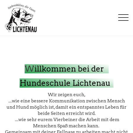
Aktuelles
Ausbildungen
Termine
Welpen - Junghunde
Kontakt
Kurse
Unterordnung
Verein
Trainingszeiten
W
illkommen
bei der 
Fotogalerie
Fährte
Chronik
Downloads
Prüfungen
2026
Stöbern
Vorstand
Links
H
und
eschule Lichtenau
Seminare
2025
Rally Obedience
Trainer
Sponsoren
2024
Seminare
Kontakt & Anfahrt
Wir zeigen euch,
Datenschutz
2023
....wie eine bessere Kommunikation zwischen Mensch
und Hund möglich ist, damit ein entspanntes Leben für
2022
beide Seiten erreicht wird.
....
wie sehr eurem Vierbeiner die Arbeit mit dem
Menschen Spaß machen kann.
Gemeinsam mit deiner Fellnase zu arbeiten macht nicht