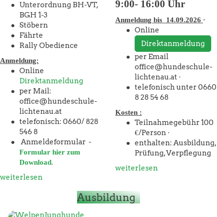
9:00- 16:00 Uhr
Unterordnung BH-VT,
BGH 1-3
Anmeldung bis 14.09.2026
·
Stöbern
Online
Fährte
Direktanmeldung
Rally Obedience
per Email
Anmeldung:
office@hundeschule-
Online
lichtenau.at ·
Direktanmeldung
telefonisch unter 0660
per Mail:
8 28 54 68
office@hundeschule-
lichtenau.at
Kosten :
telefonisch: 0660/ 828
Teilnahmegebühr 100
546 8
€/Person ·
Anmeldeformular -
enthalten: Ausbildung,
Formular hier zum
Prüfung, Verpflegung
.
Download
weiterlesen
weiterlesen
Ausbildung