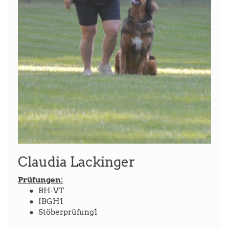
Claudia Lackinger
Prüfungen:
BH-VT
IBGH1
Stöberprüfung1