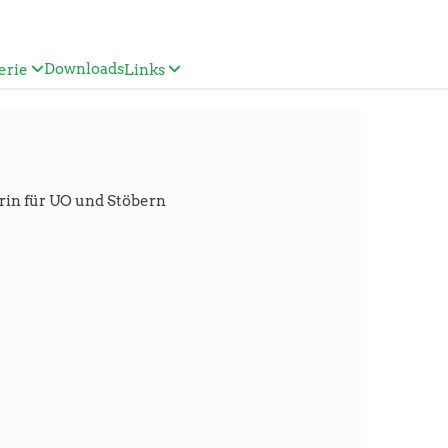
Downloads
erie
Links
erin für UO und Stöbern