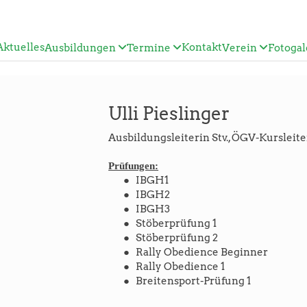
Aktuelles
Kontakt
Ausbildungen
Termine
Verein
Fotogal
Ulli Pieslinger
Ausbildungsleiterin Stv., ÖGV-Kursleit
Prüfungen:
IBGH1
IBGH2
IBGH3
Stöberprüfung 1
Stöberprüfung 2
Rally Obedience Beginner
Rally Obedience 1
Breitensport-Prüfung 1